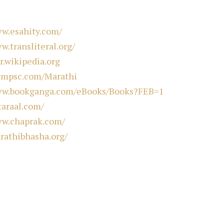
ww.esahity.com/
w.transliteral.org/
r.wikipedia.org
ympsc.com/Marathi
ww.bookganga.com/eBooks/Books?FEB=1
taraal.com/
ww.chaprak.com/
rathibhasha.org/