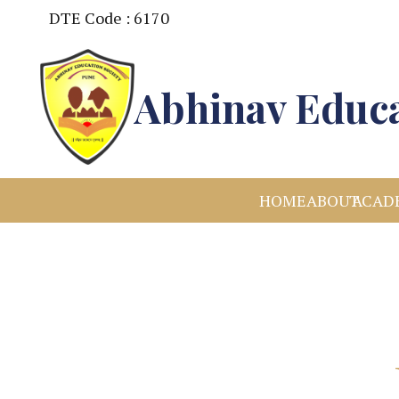
DTE Code : 6170
Abhinav Educa
HOME
ABOUT
ACAD