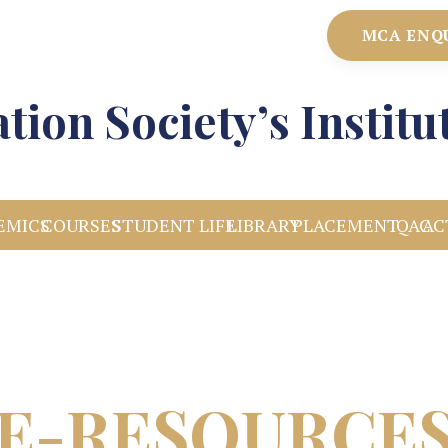
MCA ENQ
tion Society’s Instit
EMICS
COURSES
STUDENT LIFE
LIBRARY
PLACEMENT
IQAC
AC
E-RESOURCE